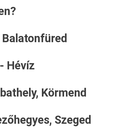
den?
 Balatonfüred
- Hévíz
bathely, Körmend
ezőhegyes, Szeged